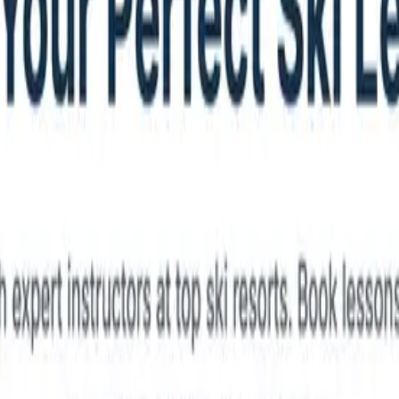
​‌‍‌‌‌ ​‍‌ ​ ‌ ​​‌‍‌‌‌‍​ ‌ ‌​‌‍‍‌‌ ‌‍‌‍‌‌​ ‌‌ ​​‌ ‌‌‌‍​‍‌‍ ​‌‍‍‌‌ ​ ‌‍‍​‌‍‌‌‌‍‌​​‍​‍‌ ‌
‌‌​ ‌‌ ​ ‌‍‌‌‌‍ ​‌‍ ​‌‌​​‌‍​‌‌‍‌ ‌‍‌‌​‍‌‍‌ ​​‌‍​‌‌ ‌​‌‍‍​​ ‌‌ ​ ‌ ‌​‌‍‌‌‌ ​​‌ ​ ‌‌​ ‌‍‌‌‌‍​ ‌ ‌​‌‍‍‌‌‍ ‌‍ ‍​‍ ‍‌ ​ ‌ ‌​‌‍‌‌‌ ​​‌ ​ ​‍‌‌​ ‌‌‌​​‍‌‌ ‌‍‍ ‌‍‌‌‌ ‍‌​‍‌‌​ ​ ‌​‌​​‍‌‌​ ​ ‌​‌​​‍‌‌​ ​‍​ ​‍‌‍ ​‌‍‌‌‌ ​ ‌ ​ ‌‍ ‌‍ ‍‌ ​ ​‍‌‌​ ​‍​ ​‍​‍‌‌​ ‌‌‌​‌​​‍ ‍‌‍‌​‌‍‌‌‌ ​ ‌‍​ ‌ ​‍‌‍‍‌‌ ​​‌ ‌​‌‍‍‌‌‍ ‌‍ ‍​‍‌‍‌ ​​‌‍‌‌‌ ​‍‌ ​ ‌ ​​‌‍‌‌‌‍​ ‌ ‌​‌‍‍‌‌ ‌‍‌‍‌‌​ ‌‌ ​​‌ ‌‌‌‍​‍‌‍ ​‌‍‍‌‌ ​ ‌‍‍​‌‍‌‌‌‍‌​​‍​‍‌ ‌
‌ ​ ‌ ‌​‌‍‌‌‌ ​​‌ ​ ‌‌​ ‌‍‌‌‌‍​ ‌ ‌​‌‍‍‌‌‍ ‌‍ ‍​‍ ‍‌ ​ ‌ ‌​‌‍‌‌‌ ​​‌ ​ ​‍‌‌​ ‌‌‌​​‍‌‌ ‌‍‍ ‌‍‌‌‌ ‍‌​‍‌‌​ ​ ‌​‌​​‍‌‌​ ​ ‌​‌​​‍‌‌​ ​‍​ ​‍‌‍‌​‌‍​‌‌ ​ ‌‍‍​‌‍​‍‌‍ ‌‍​‌‌ ​‍‌‍‌​​‍‌‌​ ​‍​ ​‍​‍‌‌​ ‌‌‌​‌​​‍ ‍‌‍‌​‌‍‌‌‌ ​ ‌‍​ ‌ ​‍‌‍‍‌‌ ​​‌ ‌​‌‍‍‌‌‍ ‌‍ ‍​‍‌‍‌ ​​‌‍‌‌‌ ​‍‌ ​ ‌ ​​‌‍‌‌‌‍​ ‌ ‌​‌‍‍‌‌ ‌‍‌‍‌‌​ ‌‌ ​​‌ ‌‌‌‍​‍‌‍ ​‌‍‍‌‌ ​ ‌‍‍​‌‍‌‌‌‍‌​​‍​‍‌ ‌