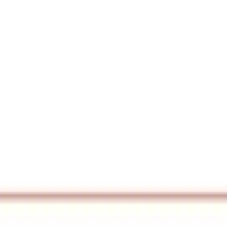
 ​​​‍‌‌​ ​ ‌​​‌​‍‌‌​ ​‍‌​‌‍​‍‌‌​ ​‍‌​‌‍‌‍ ​‌‍ ‌‍​ ‌‍​‌‌‍ ​‌‍‍​‌‍ ‌ ​ ‌ ‌​​‍‌‌​ ​ ‌​​‌​ ​ ​ ​ ​ ​ ​ ​ ​‍‌‍‌‍‍‌‌‍‌​​ ‌‌ ​ ‌‍‌‌‌‍ ​‌‍ ​‌‌​​‌‍​‌‌‍‌ ‌‍‌‌​‍‌‍‌ ‌​‌ ‍‌‌ ​​‌‍‌‌​ ‌‌ ​ ‌‍‌‌‌‍ ​‌‍ ​‌‌​​‌‍​‌‌‍‌ ‌‍‌‌​‍‌‍‌ ​​‌‍​‌‌ ‌​‌‍‍​​ ‌‌‍‍​‌‍‌‌‌ ​‍‌‍ ​‍ ‍‌‍‍‌‌‍ ‍‌ ‌​‌ ​‍‌‍ ​‍‌‍‌ ​​‌‍‌‌‌ ​‍‌ ​ ‌ ​​‌‍‌‌‌‍​ ‌ ‌​‌‍‍‌‌ ‌‍‌‍‌‌​ ‌‌ ​​‌ ‌‌‌‍​‍‌‍ ​‌‍‍‌‌ ​ ‌‍‍​‌‍‌‌‌‍‌​​‍​‍‌ ‌
‍‌ ​​‌‍‌‌‌ ​‍‌ ​ ‌ ​​‌‍‌‌‌‍​ ‌ ‌​‌‍‍‌‌ ‌‍‌‍‌‌​ ‌‌ ​​‌ ‌‌‌‍​‍‌‍ ​‌‍‍‌‌ ​ ‌‍‍​‌‍‌‌‌‍‌​​‍​‍‌ ‌