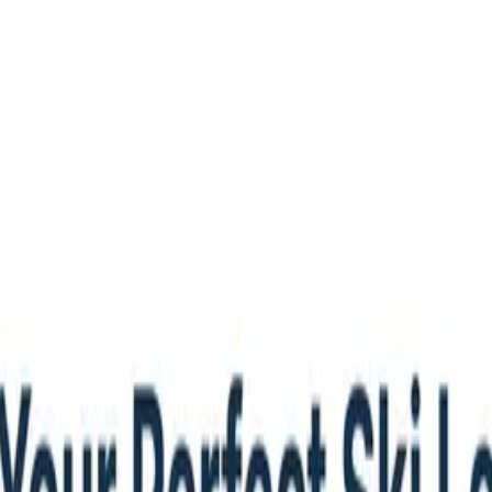
​‌‍‌‌‌ ​‍‌ ​ ‌ ​​‌‍‌‌‌‍​ ‌ ‌​‌‍‍‌‌ ‌‍‌‍‌‌​ ‌‌ ​​‌ ‌‌‌‍​‍‌‍ ​‌‍‍‌‌ ​ ‌‍‍​‌‍‌‌‌‍‌​​‍​‍‌ ‌
‌‌​ ‌‌ ​ ‌‍‌‌‌‍ ​‌‍ ​‌‌​​‌‍​‌‌‍‌ ‌‍‌‌​‍‌‍‌ ​​‌‍​‌‌ ‌​‌‍‍​​ ‌‌ ​ ‌ ‌​‌‍‌‌‌ ​​‌ ​ ‌‌​ ‌‍‌‌‌‍​ ‌ ‌​‌‍‍‌‌‍ ‌‍ ‍​‍ ‍‌ ​ ‌ ‌​‌‍‌‌‌ ​​‌ ​ ​‍‌‌​ ‌‌‌​​‍‌‌ ‌‍‍ ‌‍‌‌‌ ‍‌​‍‌‌​ ​ ‌​‌​​‍‌‌​ ​ ‌​‌​​‍‌‌​ ​‍​ ​‍‌‍ ​‌‍‌‌‌ ​ ‌ ​ ‌‍ ‌‍ ‍‌ ​ ​‍‌‌​ ​‍​ ​‍​‍‌‌​ ‌‌‌​‌​​‍ ‍‌‍‌​‌‍‌‌‌ ​ ‌‍​ ‌ ​‍‌‍‍‌‌ ​​‌ ‌​‌‍‍‌‌‍ ‌‍ ‍​‍‌‍‌ ​​‌‍‌‌‌ ​‍‌ ​ ‌ ​​‌‍‌‌‌‍​ ‌ ‌​‌‍‍‌‌ ‌‍‌‍‌‌​ ‌‌ ​​‌ ‌‌‌‍​‍‌‍ ​‌‍‍‌‌ ​ ‌‍‍​‌‍‌‌‌‍‌​​‍​‍‌ ‌
‌ ​ ‌ ‌​‌‍‌‌‌ ​​‌ ​ ‌‌​ ‌‍‌‌‌‍​ ‌ ‌​‌‍‍‌‌‍ ‌‍ ‍​‍ ‍‌ ​ ‌ ‌​‌‍‌‌‌ ​​‌ ​ ​‍‌‌​ ‌‌‌​​‍‌‌ ‌‍‍ ‌‍‌‌‌ ‍‌​‍‌‌​ ​ ‌​‌​​‍‌‌​ ​ ‌​‌​​‍‌‌​ ​‍​ ​‍‌‍‌​‌‍​‌‌ ​ ‌‍‍​‌‍​‍‌‍ ‌‍​‌‌ ​‍‌‍‌​​‍‌‌​ ​‍​ ​‍​‍‌‌​ ‌‌‌​‌​​‍ ‍‌‍‌​‌‍‌‌‌ ​ ‌‍​ ‌ ​‍‌‍‍‌‌ ​​‌ ‌​‌‍‍‌‌‍ ‌‍ ‍​‍‌‍‌ ​​‌‍‌‌‌ ​‍‌ ​ ‌ ​​‌‍‌‌‌‍​ ‌ ‌​‌‍‍‌‌ ‌‍‌‍‌‌​ ‌‌ ​​‌ ‌‌‌‍​‍‌‍ ​‌‍‍‌‌ ​ ‌‍‍​‌‍‌‌‌‍‌​​‍​‍‌ ‌
‍‌ ​​‌‍‌‌‌ ​‍‌ ​ ‌ ​​‌‍‌‌‌‍​ ‌ ‌​‌‍‍‌‌ ‌‍‌‍‌‌​ ‌‌ ​​‌ ‌‌‌‍​‍‌‍ ​‌‍‍‌‌ ​ ‌‍‍​‌‍‌‌‌‍‌​​‍​‍‌ ‌